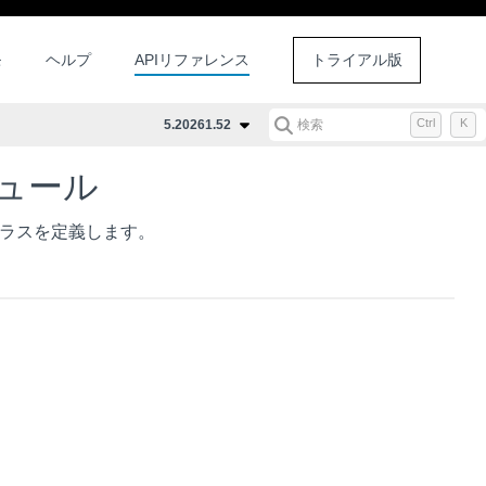
モ
ヘルプ
APIリファレンス
トライアル版
Ctrl
K
5.20261.52
検索
 モジュール
ラスを定義します。