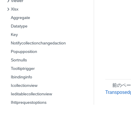
Viewer
Xlsx
Aggregate
Datatype
Key
Notifycollectionchangedaction
Popupposition
Sortnulls
Tooltiptrigger
Ibindinginfo
前のペ
Icollectionview
Transposed
Ieditablecollectionview
Ihttprequestoptions
Inotifycollectionchanged
Ipagedcollectionview
Iqueryinterface