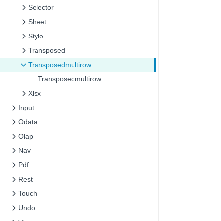
Selector
Sheet
Style
Transposed
Transposedmultirow
Transposedmultirow
Xlsx
Input
Odata
Olap
Nav
Pdf
Rest
Touch
Undo