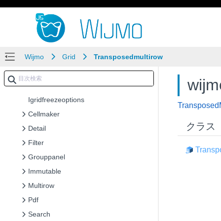
Rowcolflags
Selectedstate
Selectionmode
Wijmo
Selmove
Grid
Transposedmultirow
Sortorder
wij
Icelltemplatecontext
Igridfreezeoptions
Transposed
Cellmaker
クラス
Detail
Filter
Transp
Grouppanel
Immutable
Multirow
Pdf
Search