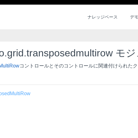
ナレッジベース
デ
mo.grid.transposedmultirow
MultiRow
コントロールとそのコントロールに関連付けられたク
osed
Multi
Row