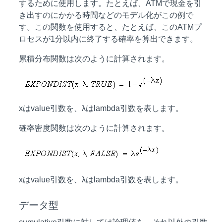
するために使用します。たとえば、ATMで現金を引
き出すのにかかる時間などのモデル化がこの例で
す。この関数を使用すると、たとえば、このATMプ
ロセスが1分以内に終了する確率を算出できます。
累積分布関数は次のように計算されます。
xはvalue引数を、λはlambda引数を表します。
確率密度関数は次のように計算されます。
xはvalue引数を、λはlambda引数を表します。
データ型