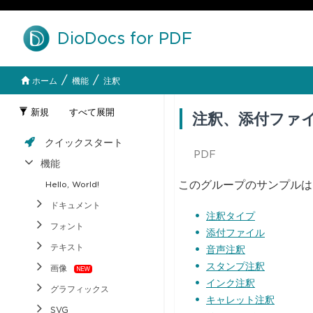
DioDocs for PDF
/
/
ホーム
機能
注釈
新規
すべて展開
注釈、添付ファ
クイックスタート
PDF
機能
このグループのサンプルは
Hello, World!
ドキュメント
注釈タイプ
フォント
添付ファイル
テキスト
音声注釈
スタンプ注釈
画像
インク注釈
グラフィックス
キャレット注釈
SVG