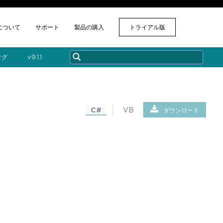
について
サポート
製品の購入
トライアル版
タグ
v​9.1.1
C#
VB
ダウンロード
。