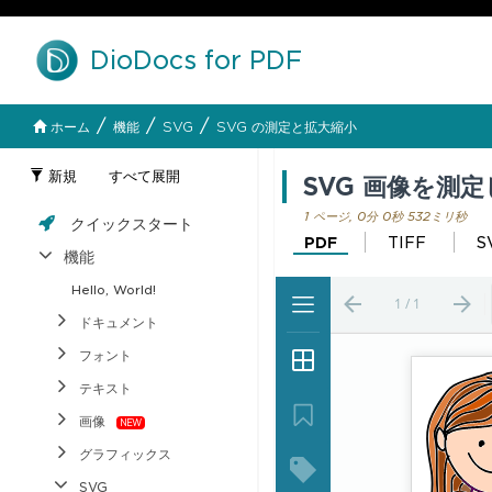
DioDocs for PDF
/
/
/
ホーム
機能
SVG
SVG の測定と拡大縮小
新規
すべて展開
SVG 画像を測
1 ページ, 0分 0秒 532ミリ秒
クイックスタート
PDF
TIFF
S
機能
Hello, World!
ドキュメント
フォント
テキスト
画像
グラフィックス
SVG