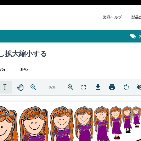
製品ヘルプ
製品
定し拡大縮小する
VG
JPG