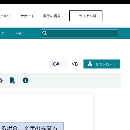
について
サポート
製品の購入
トライアル版
タグ
v​9.1.1
C#
VB
ダウンロード