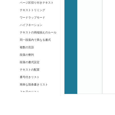
ページ区切り付きテキスト
テキストトリミング
ワードラップモード
ハイフネーション
テキストの両端揃えのルール
同一段落内で異なる書式
複数の言語
段落の整列
段落の書式設定
テキストの配置
番号付きリスト
簡単な箇条書きリスト
入れ子のリスト
上付きおよび下付き
段落間の改ページを抑止
回転したテキストの描画