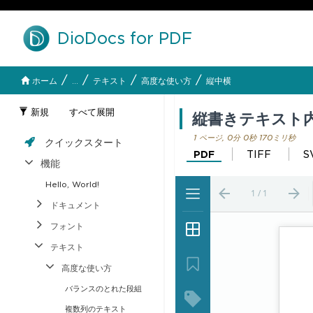
DioDocs for PDF
/
/
/
/
ホーム
...
テキスト
高度な使い方
縦中横
新規
すべて展開
縦書きテキスト
1 ページ, 0分 0秒 170ミリ秒
クイックスタート
PDF
TIFF
S
機能
Hello, World!
ドキュメント
フォント
テキスト
高度な使い方
バランスのとれた段組
複数列のテキスト