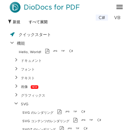
DioDocs for PDF
ナ
ビ
C#
VB
ゲ
新規
すべて展開
ー
シ
クイックスタート
ョ
ン
機能
の
Hello, World!
切
り
ドキュメント
替
フォント
え
テキスト
画像
グラフィックス
SVG
SVG のレンダリング
SVG コンテンツのレンダリング
SVGZ のレンダリング