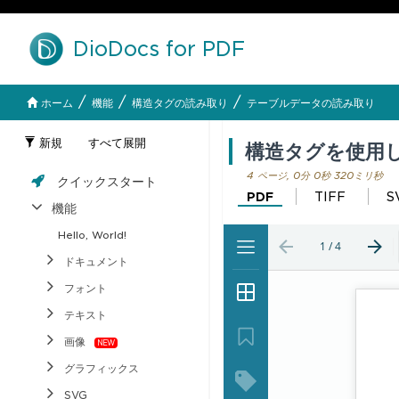
DioDocs for PDF
/
/
/
ホーム
機能
構造タグの読み取り
テーブルデータの読み取り
新規
すべて展開
構造タグを使用
4 ページ, 0分 0秒 320ミリ秒
クイックスタート
PDF
TIFF
S
機能
Hello, World!
ドキュメント
フォント
テキスト
画像
グラフィックス
SVG