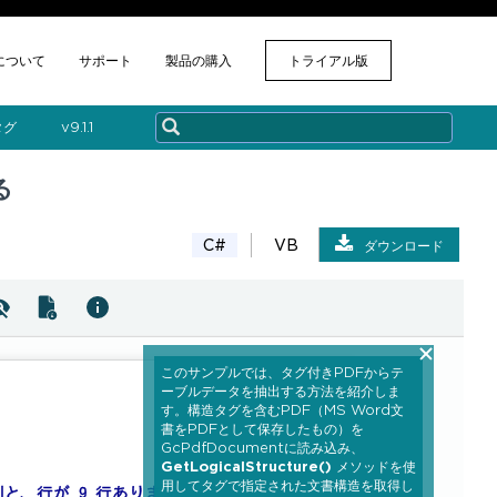
について
サポート
製品の購入
トライアル版
タグ
v​9.1.1
る
C#
VB
ダウンロード
このサンプルでは、タグ付きPDFからテ
ーブルデータを抽出する方法を紹介しま
す。構造タグを含むPDF（MS Word文
書をPDFとして保存したもの）を
GcPdfDocumentに読み込み、
GetLogicalStructure()
メソッドを使
用してタグで指定された文書構造を取得し