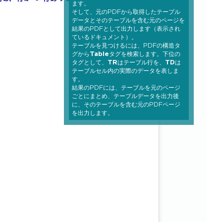
ます。
そして、元のPDFから取得したテーブル
データとそのテーブルを含む元のページを
結果のPDFとして出力します（表示され
ているドキュメント）。
テーブルを見つけるには、PDFの構造タ
グから
Table
タグを検索します。下位の
タグとして、
TR
はテーブル行を、
TD
は
テーブルセル内の実際のデータを表しま
す。
結果のPDFには、テーブルを元のページ
ごとにまとめ、テーブルデータを出力後
に、そのテーブルを含む元のPDFページ
を出力します。