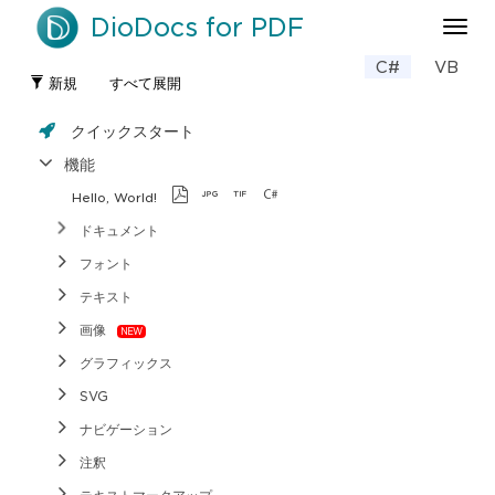
DioDocs for PDF
ナ
ビ
C#
VB
ゲ
新規
すべて展開
ー
シ
クイックスタート
ョ
ン
機能
の
Hello, World!
切
り
ドキュメント
替
フォント
え
テキスト
画像
グラフィックス
SVG
ナビゲーション
注釈