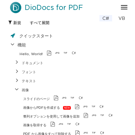
DioDocs for PDF
ナ
ビ
C#
VB
ゲ
新規
すべて展開
ー
シ
クイックスタート
ョ
ン
機能
の
Hello, World!
切
り
ドキュメント
替
フォント
え
テキスト
画像
スライドのページ
画像からPDFを作成する
整列オプションを使用して画像を追加
画像を取得する
PDF から画像をすべて削除する