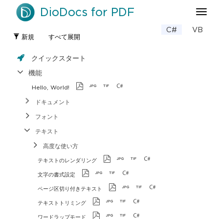
DioDocs for PDF
ナ
ビ
C#
VB
ゲ
新規
すべて展開
ー
シ
クイックスタート
ョ
ン
機能
の
Hello, World!
切
り
ドキュメント
替
フォント
え
テキスト
高度な使い方
テキストのレンダリング
文字の書式設定
ページ区切り付きテキスト
テキストトリミング
ワードラップモード