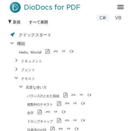
DioDocs for PDF
ナ
ビ
C#
VB
ゲ
新規
すべて展開
ー
シ
クイックスタート
ョ
ン
機能
の
Hello, World!
切
り
ドキュメント
替
フォント
え
テキスト
高度な使い方
バランスのとれた段組
複数列のテキスト
合字
ドロップキャップ
日本語の小説