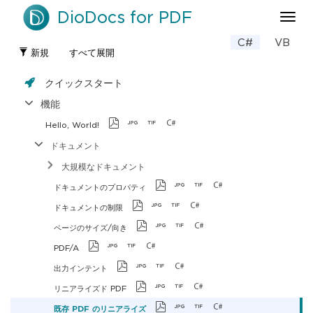
DioDocs for PDF
ナ
ビ
C#
VB
ゲ
新規
すべて展開
ー
シ
クイックスタート
ョ
ン
機能
の
Hello, World!
切
り
ドキュメント
替
大規模なドキュメント
え
ドキュメントのプロパティ
ドキュメントの制限
ページのサイズ/向き
PDF/A
出力インテント
リニアライズド PDF
既存 PDF のリニアライズ