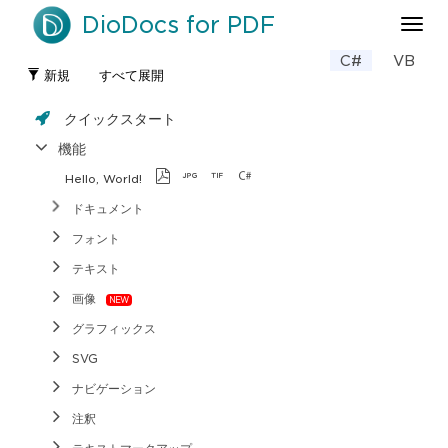
DioDocs for PDF
ナ
ビ
C#
VB
ゲ
新規
すべて展開
ー
シ
クイックスタート
ョ
ン
機能
の
Hello, World!
切
り
ドキュメント
替
フォント
え
テキスト
画像
グラフィックス
SVG
ナビゲーション
注釈