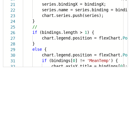
series.bindingX = bindingX;
21
series.name = series.binding = binding
22
chart.series.push(series);
23
}
24
//
25
if
(bindings.length >
1
) {
26
chart.legend.position = flexChart.
Posi
27
}
28
else
{
29
chart.legend.position = flexChart.
Posi
30
if
(bindings[
0
] !=
'MeanTemp'
) {
31
chart.axisY.title = bindings[
0
];
32