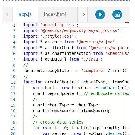
app.js
index.html
data.js
styles.css
import
'bootstrap.css'
;
1
import
'@mescius/wijmo.styles/wijmo.css'
;
2
import
'./styles.css'
;
3
import
* as core
from
'@mescius/wijmo'
;
4
import
* as flexChart
from
'@mescius/wijmo.cha
5
import
* as chartInteraction
from
'@mescius/wi
6
import
{ getData }
from
'./data'
;
7
//
8
document.readyState ===
'complete'
? init() : w
9
//
10
function
createChart(id, chartType, itemsSourc
11
var
chart =
new
flexChart.
FlexChart
(id);
12
chart.beginUpdate();
// endUpdate called a
13
//
14
chart.chartType = chartType;
15
chart.itemsSource = itemsSource;
16
//
17
// create data series
18
for
(
var
i =
0
; i < bindings.length; i++) 
19
var
series =
new
flexChart.
Series
();
20