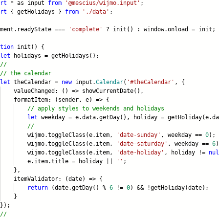
rt
* as input
from
'@mescius/wijmo.input'
;
rt
{ getHolidays }
from
'./data'
;
ument.readyState ===
'complete'
? init() : window.onload = init;
tion
init() {
let
holidays = getHolidays();
//
// the calendar
let
theCalendar =
new
input.
Calendar
(
'#theCalendar'
, {
ueChanged: () => showCurrentDate(),
matItem: (sender, e) => {
// apply styles to weekends and holidays
let
weekday = e.data.getDay(), holiday = getHoliday(e
.da
//
jmo.toggleClass(e.item,
'date-sunday'
, weekday ==
0
);
jmo.toggleClass(e.item,
'date-saturday'
, weekday ==
6
)
jmo.toggleClass(e.item,
'date-holiday'
, holiday !=
nul
item.title = holiday ||
''
;
},
mValidator: (date) => {
return
(date.getDay() %
6
!=
0
) && !getHoliday(date);
}
);
//