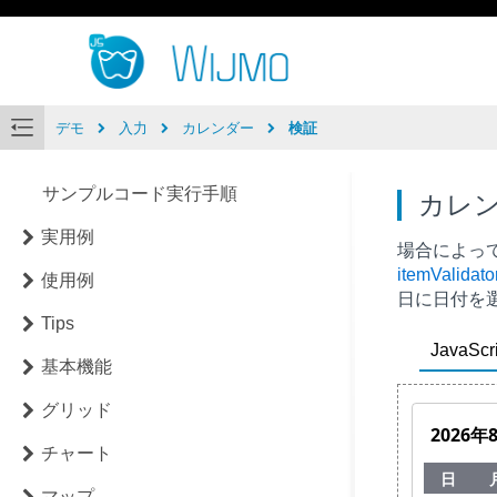
デモ
入力
カレンダー
検証
サンプルコード実行手順
カレ
実用例
場合によっ
itemValidato
使用例
日に日付を
Tips
JavaScri
基本機能
グリッド
チャート
マップ