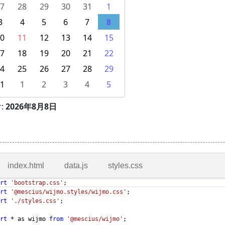
index.html
data.js
styles.css
rt
'bootstrap.css'
;
rt
'@mescius/wijmo.styles/wijmo.css'
;
rt
'./styles.css'
;
rt
* as wijmo
from
'@mescius/wijmo'
;