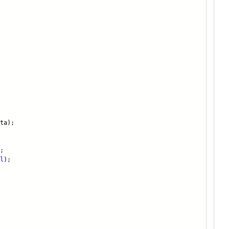
ta);
;
l
);