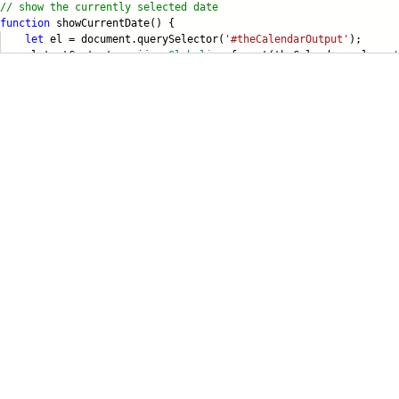
// show the currently selected date
function
showCurrentDate() {
let
el = document.querySelector(
'#theCalendarOutput'
);
.textContent = wijmo.
Globalize
.format(theCalendar.value,
'