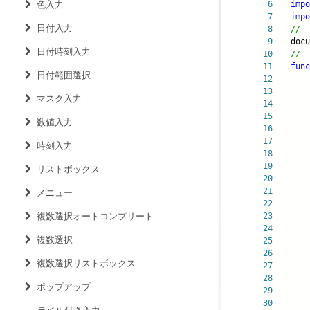
色入力
6
impo
7
impo
日付入力
8
//
9
doc
日付時刻入力
10
//
11
func
日付範囲選択
12
13
マスク入力
14
15
数値入力
16
val
17
for
時刻入力
18
19
リストボックス
20
21
wi
メニュー
22
wi
複数選択オートコンプリート
23
wi
24
e.
複数選択
25
26
ite
複数選択リストボックス
27
28
ポップアップ
29
}
30