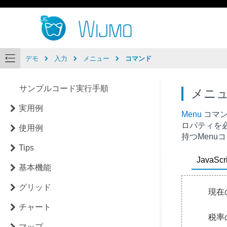
デモ
入力
メニュー
コマンド
サンプルコード実行手順
メニ
実用例
Menu
コマ
ロパティを
使用例
持つ
Menu
コ
Tips
JavaScri
基本機能
グリッド
チャート
マップ