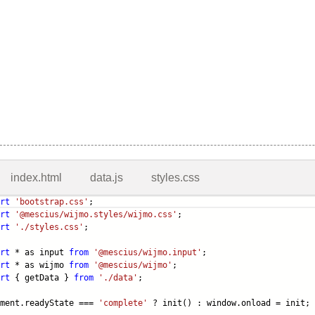
index.html
data.js
styles.css
rt
'bootstrap.css'
;
rt
'@mescius/wijmo.styles/wijmo.css'
;
rt
'./styles.css'
;
rt
* as input
from
'@mescius/wijmo.input'
;
rt
* as wijmo
from
'@mescius/wijmo'
;
rt
{ getData }
from
'./data'
;
ument.readyState ===
'complete'
? init() : window.onload = init;