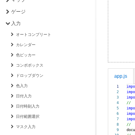
ゲージ
入力
オートコンプリート
カレンダー
色ピッカー
コンボボックス
ドロップダウン
app.js
色入力
1
impo
2
impo
日付入力
3
impo
4
//
日付時刻入力
5
impo
6
impo
日付範囲選択
7
impo
8
//
マスク入力
9
doc