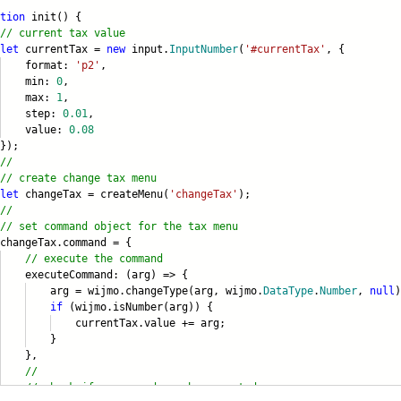
tion
init() {
// current tax value
let
currentTax =
new
input.
InputNumber
(
'#currentTax'
, {
ormat:
'p2'
,
in:
0
,
ax:
1
,
tep:
0.01
,
alue:
0.08
);
//
// create change tax menu
let
changeTax = createMenu(
'changeTax'
);
//
// set command object for the tax menu
ngeTax.command = {
// execute the command
cuteCommand: (arg) => {
g = wijmo.changeType(arg, wijmo.
DataType
.
Number
,
null
)
if
(wijmo.isNumber(arg)) {
rrentTax.value += arg;
}
},
//
// check if a command can be executed