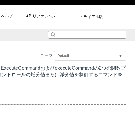
ヘルプ
APIリファレンス
トライアル版
テーマ:
nExecuteCommand
および
executeCommand
の2つの関数プ
コントロールの増分値または減分値を制御するコマンドを