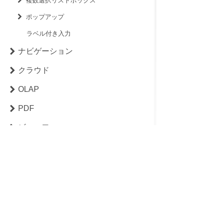
複数選択リストボックス
ポップアップ
ラベル付き入力
ナビゲーション
クラウド
OLAP
PDF
ビューワー
Excel
バーコード
InputManJSとの連携
© MESCIUS inc. All rig