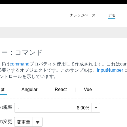
ナレッジベース
デモ
ュー：コマンド
ンドは
command
プロパティを使用して作成されます。これは
ca
必要とするオブジェクトです。このサンプルは、
InputNumber
ントロールを示しています。
pt
Angular
React
Vue