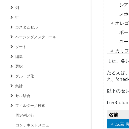
列
行
カスタムセル
ページング／スクロール
ソート
編集
選択
グループ化
集計
セル結合
フィルター／検索
固定列と行
コンテキストメニュー