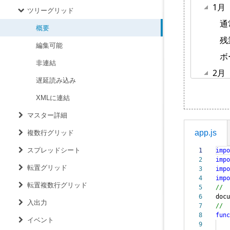
ツリーグリッド
概要
編集可能
非連結
遅延読み込み
XMLに連結
マスター詳細
app.js
複数行グリッド
スプレッドシート
1
impo
2
impo
転置グリッド
3
impo
4
impo
転置複数行グリッド
5
//
6
doc
入出力
7
//
8
func
イベント
9