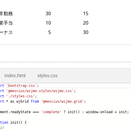
index.html
styles.css
rt
'bootstrap.css'
;
rt
'@mescius/wijmo.styles/wijmo.css'
;
rt
'./styles.css'
;
rt
* as wjGrid
from
'@mescius/wijmo.grid'
;
ument.readyState ===
'complete'
? init() : window.onload = init;
tion
init() {
//