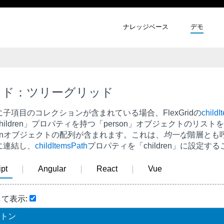
ナレッジベース
デモ
ッド：ツリーグリッド
子項目のコレクションが含まれている場合、FlexGridの
childI
hildren」プロパティを持つ「person」オブジェクトのリスト
sonオブジェクトの配列が含まれます。これは、
均一な
階層とも
に連結し、
childItemsPath
プロパティを「children」に設定
pt
Angular
React
Vue