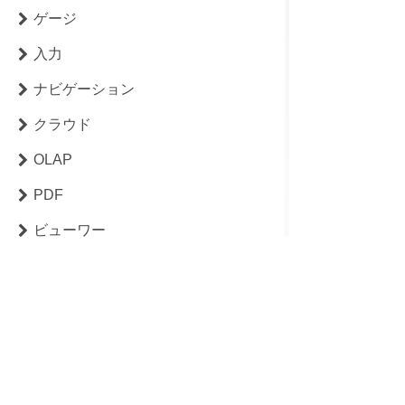
ゲージ
入力
ナビゲーション
クラウド
OLAP
PDF
ビューワー
Excel
バーコード
InputManJSとの連携
© MESCIUS inc. All rig