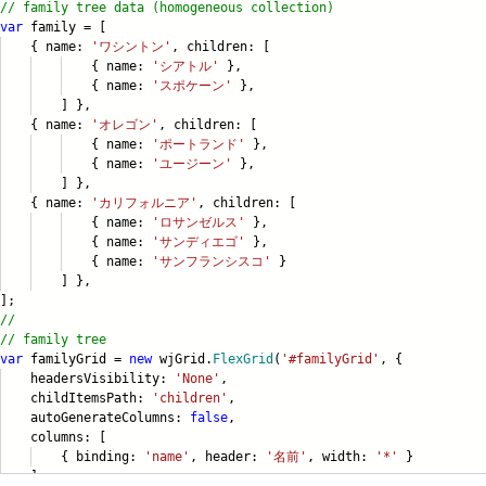
// family tree data (homogeneous collection)
var
family = [
 name:
'ワシントン'
, children: [
 name:
'シアトル'
},
 name:
'スポケーン'
},
 },
 name:
'オレゴン'
, children: [
 name:
'ポートランド'
},
 name:
'ユージーン'
},
 },
 name:
'カリフォルニア'
, children: [
 name:
'ロサンゼルス'
},
 name:
'サンディエゴ'
},
 name:
'サンフランシスコ'
}
 },
;
//
// family tree
var
familyGrid =
new
wjGrid.
FlexGrid
(
'#familyGrid'
, {
adersVisibility:
'None'
,
ildItemsPath:
'children'
,
toGenerateColumns:
false
,
lumns: [
 binding:
'name'
, header:
'名前'
, width:
'*'
}
],