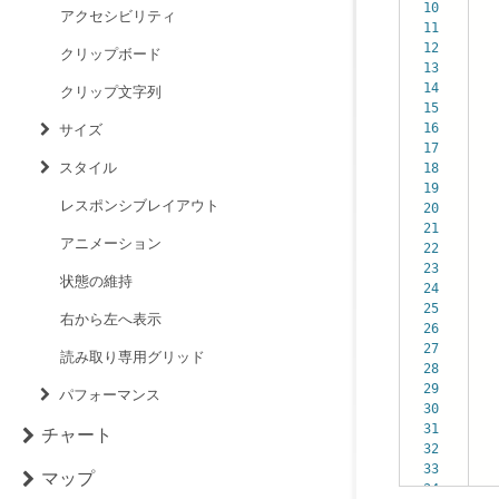
10
アクセシビリティ
11
12
{
クリップボード
13
{
14
{
クリップ文字列
15
]
16
{
サイズ
17
{
スタイル
18
{
19
]
レスポンシブレイアウト
20
{
21
{
アニメーション
22
{
23
{
状態の維持
24
]
25
]
右から左へ表示
26
27
読み取り専用グリッド
28
29
he
パフォーマンス
30
ch
31
au
チャート
32
co
33
{
マップ
34