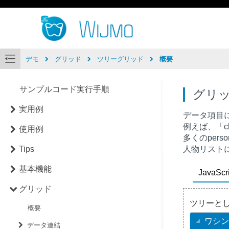
デモ
グリッド
ツリーグリッド
概要
サンプルコード実行手順
グリ
実用例
データ項目に
例えば、「c
使用例
多くのper
Tips
人物リスト
基本機能
JavaScri
グリッド
概要
データ連結