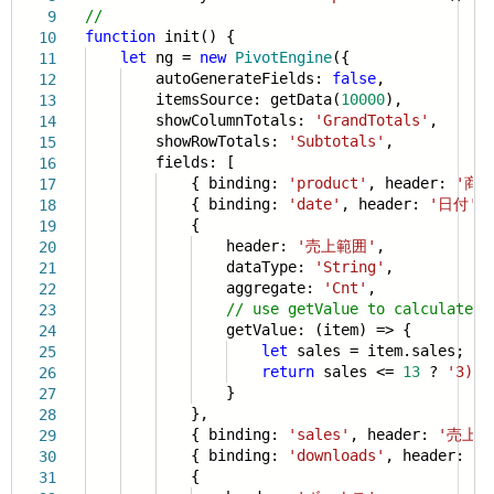
//
9
function
init() {
10
let
ng =
new
PivotEngine
({
11
autoGenerateFields:
false
,
12
itemsSource: getData(
10000
),
13
showColumnTotals:
'GrandTotals'
,
14
showRowTotals:
'Subtotals'
,
15
fields: [
16
{ binding:
'product'
, header:
'商品
17
{ binding:
'date'
, header:
'日付'
,
18
{
19
header:
'売上範囲'
,
20
dataType:
'String'
,
21
aggregate:
'Cnt'
,
22
// use getValue to calculate t
23
getValue: (item) => {
24
let
sales = item.sales;
25
return
sales <=
13
?
'3) 
26
}
27
},
28
{ binding:
'sales'
, header:
'売上'
29
{ binding:
'downloads'
, header:
'D
30
{
31