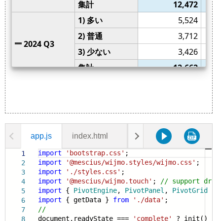
app.js
index.html
data.js
styles.css
import
'bootstrap.css'
;
1
import
'@mescius/wijmo.styles/wijmo.css'
;
2
import
'./styles.css'
;
3
import
'@mescius/wijmo.touch'
;
// support drag
4
import
{
PivotEngine
,
PivotPanel
,
PivotGrid
}
5
import
{ getData }
from
'./data'
;
6
//
7
document.readyState ===
'complete'
? init() : w
8