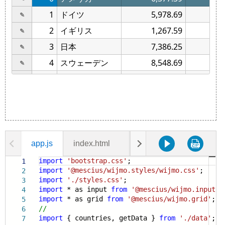
app.js
index.html
data.js
styles.css
import
'bootstrap.css'
;
1
import
'@mescius/wijmo.styles/wijmo.css'
;
2
import
'./styles.css'
;
3
import
* as input
from
'@mescius/wijmo.input'
;
4
import
* as grid
from
'@mescius/wijmo.grid'
;
5
//
6
import
{ countries, getData }
from
'./data'
;
7