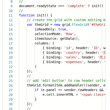
//
8
document.readyState ===
'complete'
? init() : w
9
//
10
function
init() {
11
// create the grid with custom editing beh
12
var
theGrid =
new
grid.
FlexGrid
(
'#theGrid'
13
isReadOnly:
true
,
14
selectionMode:
'Row'
,
15
itemsSource: getData(),
16
columns: [
17
{ binding:
'id'
, header:
'ID'
, wi
18
{ binding:
'country'
, header:
'国'
19
{ binding:
'sales'
, header:
'売上'
20
{ binding:
'expenses'
, header:
'費
21
]
22
});
23
//
24
// add 'edit button' to row header cells
25
theGrid.formatItem.addHandler((sender, e) 
26
if
(e.panel == sender.rowHeaders && e
27
e.cell.innerHTML =
'<span class="w
28
}
29
});
30
//
31