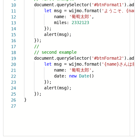
document.querySelector(
'#btnFormat1'
).addE
10
let
msg = wijmo.format(
'ようこそ、{nam
11
name:
'葡萄太郎'
,
12
miles:
2332123
13
});
14
alert(msg);
15
});
16
//
17
// second example
18
document.querySelector(
'#btnFormat2'
).addE
19
let
msg = wijmo.format(
'{name}さんは前
20
name:
'葡萄太郎'
,
21
date:
new
Date
()
22
});
23
alert(msg);
24
});
25
}
26
27