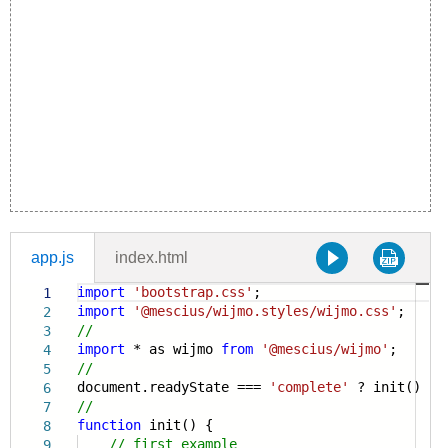
app.js
index.html
import
'bootstrap.css'
;
1
import
'@mescius/wijmo.styles/wijmo.css'
;
2
//
3
import
* as wijmo
from
'@mescius/wijmo'
;
4
//
5
document.readyState ===
'complete'
? init() : w
6
//
7
function
init() {
8
// first example
9