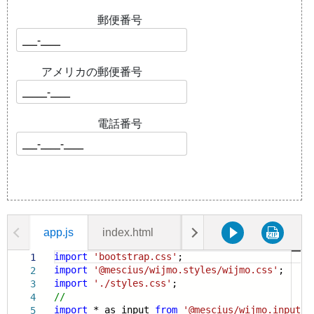
app.js
index.html
styles.css
import
'bootstrap.css'
;
1
import
'@mescius/wijmo.styles/wijmo.css'
;
2
import
'./styles.css'
;
3
//
4
import
* as input
from
'@mescius/wijmo.input'
;
5