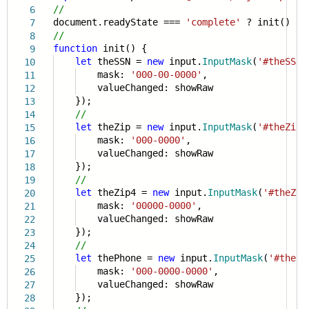
//
6
document.readyState ===
'complete'
? init() : w
7
//
8
function
init() {
9
let
theSSN =
new
input.
InputMask
(
'#theSSN'
10
mask:
'000-00-0000'
,
11
valueChanged: showRaw
12
});
13
//
14
let
theZip =
new
input.
InputMask
(
'#theZip'
15
mask:
'000-0000'
,
16
valueChanged: showRaw
17
});
18
//
19
let
theZip4 =
new
input.
InputMask
(
'#theZip
20
mask:
'00000-0000'
,
21
valueChanged: showRaw
22
});
23
//
24
let
thePhone =
new
input.
InputMask
(
'#thePh
25
mask:
'000-0000-0000'
,
26
valueChanged: showRaw
27
});
28