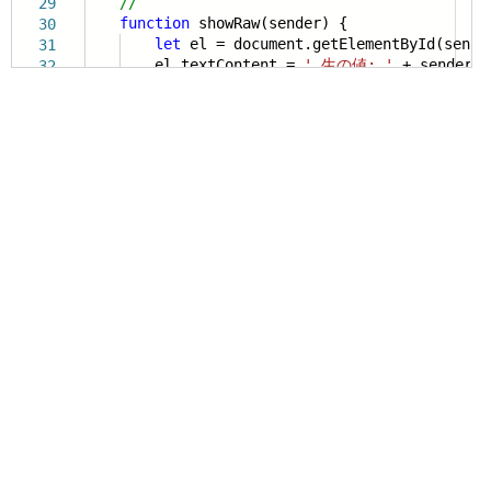
//
29
function
showRaw(sender) {
30
let
el = document.getElementById(sende
31
el.textContent =
' 生の値: '
+ sender.r
32