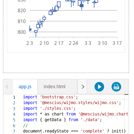
app.js
index.html
data.js
styles.css
import
'bootstrap.css'
;
1
import
'@mescius/wijmo.styles/wijmo.css'
;
2
import
'./styles.css'
;
3
import
* as chart
from
'@mescius/wijmo.chart'
;
4
import
{ getData }
from
'./data'
;
5
//
6
document.readyState ===
'complete'
? init() : w
7