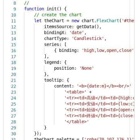
//
8
function
init() {
9
// create the chart
10
let
theChart =
new
chart.
FlexChart
(
'#theCh
11
itemsSource: getData(),
12
bindingX:
'date'
,
13
chartType:
'Candlestick'
,
14
series: [
15
{ binding:
'high,low,open,close'
, 
16
],
17
legend: {
18
position:
'None'
19
},
20
tooltip: {
21
content:
'<b>{date:m}</b><br/>'
+
22
'<table>'
+
23
'<tr><td>高値</td><td>{high:c}<
24
'<tr><td>安値</td><td>{low:c}</
25
'<tr><td>始値</td><td>{open:c}<
26
'<tr><td>終値</td><td>{close:c}
27
'</table>'
28
}
29
});
30
theChart.palette = [
'rgba(70,107,176,1)'
,
31