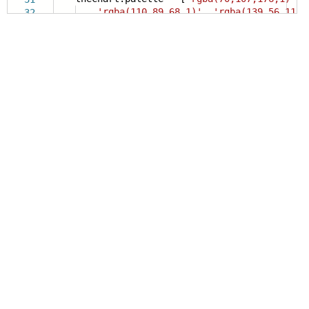
'rgba(110,89,68,1)'
,
'rgba(139,56,114,
32