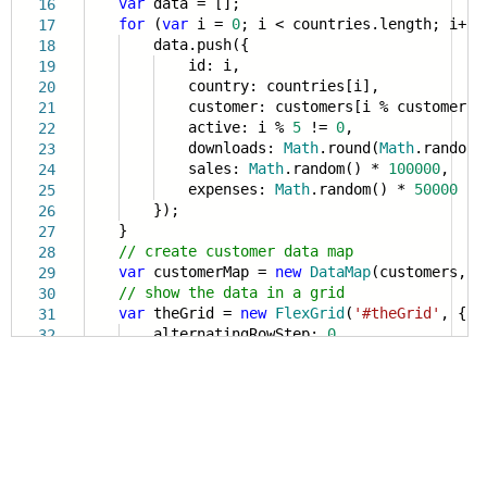
var
data = [];
16
for
(
var
i =
0
; i < countries.length; i++)
17
data.push({
18
id: i,
19
country: countries[i],
20
customer: customers[i % customers.l
21
active: i %
5
!=
0
,
22
downloads:
Math
.round(
Math
.random
23
sales:
Math
.random() *
100000
,
24
expenses:
Math
.random() *
50000
25
});
26
}
27
// create customer data map
28
var
customerMap =
new
DataMap
(customers,
'
29
// show the data in a grid
30
var
theGrid =
new
FlexGrid
(
'#theGrid'
, {
31
alternatingRowStep:
0
,
32