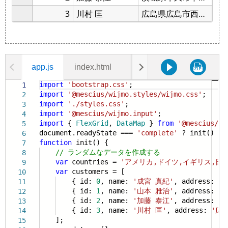
app.js
index.html
styles.css
import
'bootstrap.css'
;
1
import
'@mescius/wijmo.styles/wijmo.css'
;
2
import
'./styles.css'
;
3
import
'@mescius/wijmo.input'
;
4
import
{
FlexGrid
,
DataMap
}
from
'@mescius/wi
5
document.readyState ===
'complete'
? init() : w
6
function
init() {
7
// ランダムなデータを作成する
8
var
countries =
'アメリカ,ドイツ,イギリス,日
9
var
customers = [
10
{ id:
0
, name:
'成宮 真紀'
, address:
'
11
{ id:
1
, name:
'山本 雅治'
, address:
'
12
{ id:
2
, name:
'加藤 泰江'
, address:
'
13
{ id:
3
, name:
'川村 匡'
, address:
'広
14
];
15