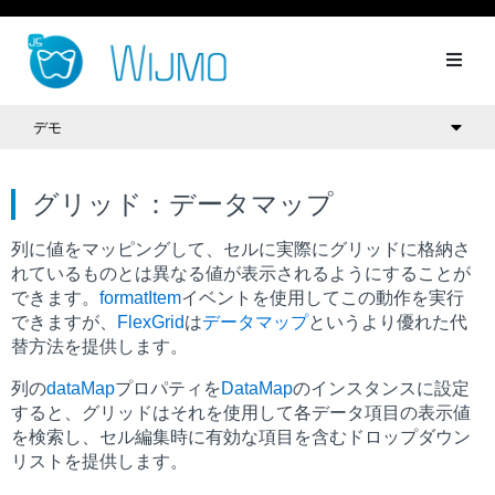
デモ
グリッド：データマップ
列に値をマッピングして、セルに実際にグリッドに格納さ
れているものとは異なる値が表示されるようにすることが
できます。
formatItem
イベントを使用してこの動作を実行
できますが、
FlexGrid
は
データマップ
というより優れた代
替方法を提供します。
列の
dataMap
プロパティを
DataMap
のインスタンスに設定
すると、グリッドはそれを使用して各データ項目の表示値
を検索し、セル編集時に有効な項目を含むドロップダウン
リストを提供します。