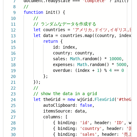
document.readyState ===
'complete'
? init() : w
7
//
8
function
init() {
9
//
10
// ランダムなデータを作成する
11
let
countries =
'アメリカ,ドイツ,イギリス,日
12
let
data = countries.map((country, index) 
13
return
{
14
id: index,
15
country: country,
16
sales:
Math
.random() *
10000
,
17
expenses:
Math
.random() *
5000
,
18
overdue: (index +
1
) %
4
==
0
19
};
20
});
21
//
22
// show the data in a grid
23
let
theGrid =
new
wjGrid.
FlexGrid
(
'#theGri
24
autoClipboard:
false
,
25
itemsSource: data,
26
columns: [
27
{ binding:
'id'
, header:
'ID'
, wi
28
{ binding:
'country'
, header:
'国'
29
{ binding:
'sales'
, header:
'売上'
30