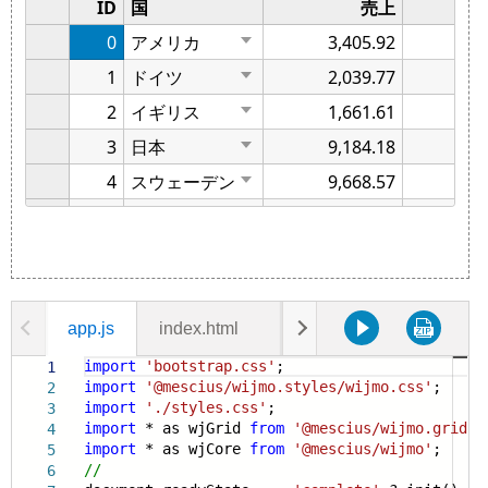
app.js
index.html
styles.css
import
'bootstrap.css'
;
1
import
'@mescius/wijmo.styles/wijmo.css'
;
2
import
'./styles.css'
;
3
import
* as wjGrid
from
'@mescius/wijmo.grid'
;
4
import
* as wjCore
from
'@mescius/wijmo'
;
5
//
6