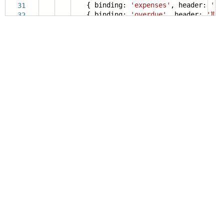
{ binding:
'expenses'
, header:
'費
31
{ binding:
'overdue'
, header:
'期
32