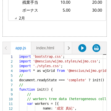
app.js
index.html
styles.css
import
'bootstrap.css'
;
1
import
'@mescius/wijmo.styles/wijmo.css'
;
2
import
'./styles.css'
;
3
import
* as wjGrid
from
'@mescius/wijmo.grid'
;
4
//
5
document.readyState ===
'complete'
? init() : w
6
//
7
function
init() {
8
//
9
// workers tree data (heterogeneous collec
10
var
workers = [{
11
name:
'成宮 真紀'
,
12