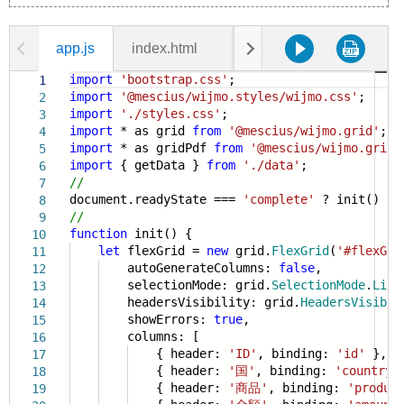
app.js
index.html
data.js
styles.css
import
'bootstrap.css'
;
1
import
'@mescius/wijmo.styles/wijmo.css'
;
2
import
'./styles.css'
;
3
import
* as grid
from
'@mescius/wijmo.grid'
;
4
import
* as gridPdf
from
'@mescius/wijmo.grid.
5
import
{ getData }
from
'./data'
;
6
//
7
document.readyState ===
'complete'
? init() : w
8
//
9
function
init() {
10
let
flexGrid =
new
grid.
FlexGrid
(
'#flexGri
11
autoGenerateColumns:
false
,
12
selectionMode: grid.
SelectionMode
.
List
13
headersVisibility: grid.
HeadersVisibil
14
showErrors:
true
,
15
columns: [
16
{ header:
'ID'
, binding:
'id'
},
17
{ header:
'国'
, binding:
'country'
18
{ header:
'商品'
, binding:
'produc
19