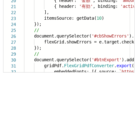
{ header:
'金額'
, binding:
'amount
20
{ header:
'有効'
, binding:
'active
21
],
22
itemsSource: getData(
10
)
23
});
24
//
25
document.querySelector(
'#cbShowErrors'
).ad
26
flexGrid.showErrors = e.target.checked
27
});
28
//
29
document.querySelector(
'#btnExport'
).addEv
30
gridPdf.
FlexGridPdfConverter
.
export
(fl
31
embeddedFonts: [{ source:
`
https:/
32