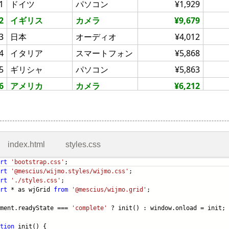
index.html
styles.css
rt
'bootstrap.css'
;
rt
'@mescius/wijmo.styles/wijmo.css'
;
rt
'./styles.css'
;
rt
* as wjGrid
from
'@mescius/wijmo.grid'
;
ument.readyState ===
'complete'
? init() : window.onload = init;
tion
init() {