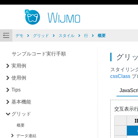
デモ
グリッド
スタイル
行
概要
サンプルコード実行手順
グリ
実用例
スタイリン
cssClass
プ
使用例
Tips
JavaScri
基本機能
グリッド
概要
データ連結