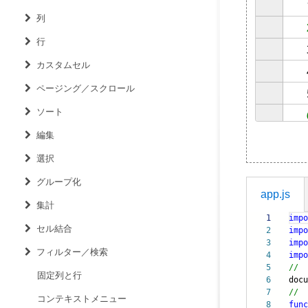
列
行
カスタムセル
ページング／スクロール
ソート
編集
選択
グループ化
app.js
集計
1
impo
セル結合
2
impo
3
impo
フィルター／検索
4
impo
5
//
固定列と行
6
doc
7
//
コンテキストメニュー
8
func