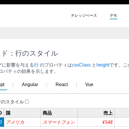
ナレッジベース
デモ
ッド：行のスタイル
グに影響を与える
行
のプロパティは
cssClass
と
height
です。こ
ロパティの効果を示します。
pt
Angular
React
Vue