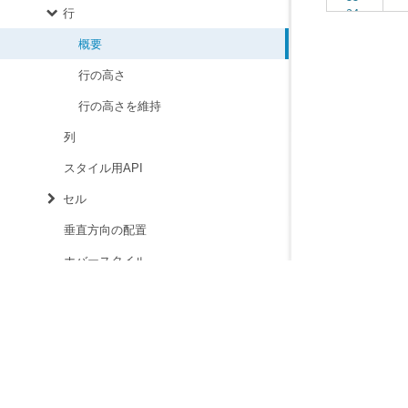
行
34
概要
行の高さ
行の高さを維持
列
スタイル用API
セル
垂直方向の配置
ホバースタイル
レスポンシブレイアウト
アニメーション
状態の維持
右から左へ表示
© MESCIUS inc. All rig