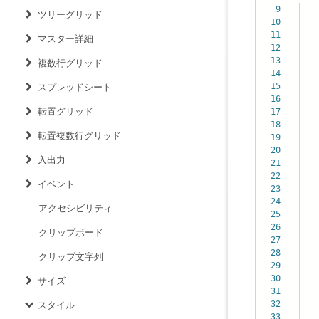
9
ツリーグリッド
10
11
マスター詳細
12
13
da
複数行グリッド
14
i
15
cou
スプレッドシート
16
pro
転置グリッド
17
s
18
e
転置複数行グリッド
19
}
20
入出力
21
22
イベント
23
24
au
アクセシビリティ
25
al
26
co
クリップボード
27
{
28
{
クリップ文字列
29
{
30
{
サイズ
31
{
32
スタイル
33
lo