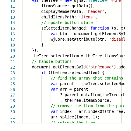
var
theTree =
new
wjNav.
TreeView
(
'#theTree
10
itemsSource: getData(),
11
displayMemberPath:
'header'
,
12
childItemsPath:
'items'
,
13
// update button state
14
selectedItemChanged:
function
(s, e) {
15
var
btn = document.getElementById(
16
wjCore.setAttribute(btn,
'disabled
17
}
18
});
19
theTree.selectedItem = theTree.itemsSource
20
// handle buttons
21
document.getElementById(
'btnRemove'
).addEv
22
if
(theTree.selectedItem) {
23
// find the array that contains th
24
var
parent = theTree.selectedNode.
25
var
arr = parent
26
? parent.dataItem[theTree.child
27
: theTree.itemsSource;
28
// remove the item from the parent
29
var
index = arr.indexOf(theTree.se
30
arr.splice(index,
1
);
31
// refresh the tree
32