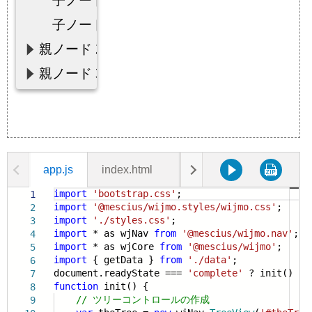
app.js
index.html
data.js
styles.css
import
'bootstrap.css'
;
1
import
'@mescius/wijmo.styles/wijmo.css'
;
2
import
'./styles.css'
;
3
import
* as wjNav
from
'@mescius/wijmo.nav'
;
4
import
* as wjCore
from
'@mescius/wijmo'
;
5
import
{ getData }
from
'./data'
;
6
document.readyState ===
'complete'
? init() : w
7
function
init() {
8
// ツリーコントロールの作成
9