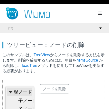
デモ
ツリービュー：ノードの削除
このサンプルは、
TreeView
からノードを削除する方法を示
します。削除を反映するためには、項目を
itemsSource
か
ら削除し、
loadTree
メソッドを使用して
TreeView
を更新す
る必要があります。