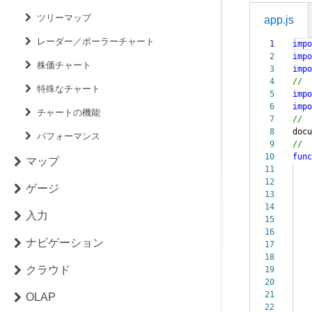
ツリーマップ
app.js
レーダー／ポーラーチャート
1
impo
2
impo
株価チャート
3
impo
4
//
特殊なチャート
5
impo
6
impo
チャートの機能
7
//
8
doc
パフォーマンス
9
//
10
func
マップ
11
12
b
ゲージ
13
bi
14
ch
入力
15
it
16
da
ナビゲーション
17
p
18
c
クラウド
19
20
is
21
se
OLAP
22
se