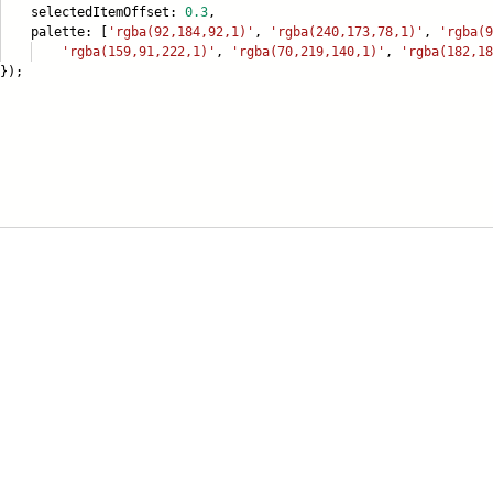
lectedItemOffset:
0.3
,
lette: [
'rgba(92,184,92,1)'
,
'rgba(240,173,78,1)'
,
'rgba(9
'rgba(159,91,222,1)'
,
'rgba(70,219,140,1)'
,
'rgba(182,18
);