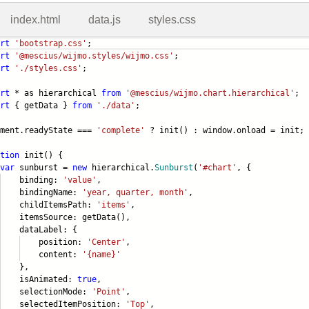
index.html
data.js
styles.css
rt
'bootstrap.css'
;
rt
'@mescius/wijmo.styles/wijmo.css'
;
rt
'./styles.css'
;
rt
* as hierarchical
from
'@mescius/wijmo.chart.hierarchical'
;
rt
{ getData }
from
'./data'
;
ument.readyState ===
'complete'
? init() : window.onload = init;
tion
init() {
var
sunburst =
new
hierarchical.
Sunburst
(
'#chart'
, {
inding:
'value'
,
ndingName:
'year, quarter, month'
,
ildItemsPath:
'items'
,
emsSource: getData(),
taLabel: {
osition:
'Center'
,
ontent:
'{name}'
},
Animated:
true
,
lectionMode:
'Point'
,
lectedItemPosition:
'Top'
,