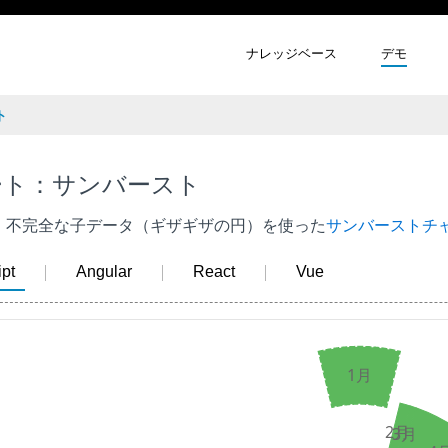
ナレッジベース
デモ
ト
ート：サンバースト
、不完全な子データ（ギザギザの円）を使った
サンバーストチ
pt
Angular
React
Vue