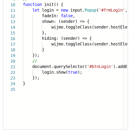
function
init() {
10
let
login =
new
input.
Popup
(
'#frmLogin'
, {
11
fadeIn:
false
,
12
shown: (sender) => {
13
wijmo.toggleClass(sender.hostEleme
14
},
15
hiding: (sender) => {
16
wijmo.toggleClass(sender.hostEleme
17
}
18
});
19
//
20
document.querySelector(
'#btnLogin'
).addEve
21
login.show(
true
);
22
});
23
}
24
25