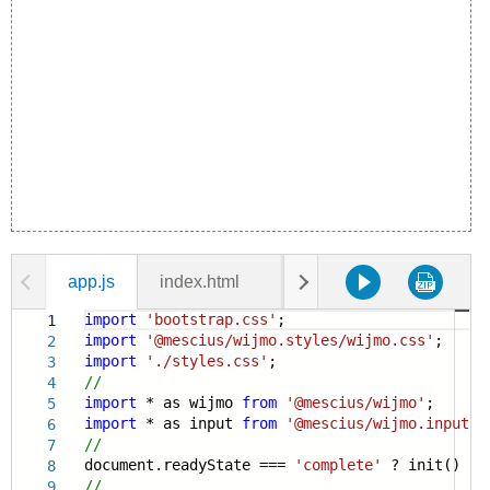
app.js
index.html
styles.css
import
'bootstrap.css'
;
1
import
'@mescius/wijmo.styles/wijmo.css'
;
2
import
'./styles.css'
;
3
//
4
import
* as wijmo
from
'@mescius/wijmo'
;
5
import
* as input
from
'@mescius/wijmo.input'
;
6
//
7
document.readyState ===
'complete'
? init() : w
8
//
9