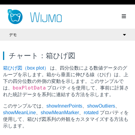
デモ
チャート：箱ひげ図
箱ひげ図（box plot）
は、四分位数による数値データのグ
ループを示します。箱から垂直に伸びる線（ひげ）は、上
下の四分位数の外側の変動を示します。このサンプルで
boxPlotData
は、
プロパティを使用して、事前に計算さ
れた統計データを系列に連結する方法を示します。
このサンプルでは、
showInnerPoints
、
showOutliers
、
showMeanLine
、
showMeanMarker
、
rotated
プロパティを
使用して、箱ひげ図系列の外観をカスタマイズする方法も
示します。