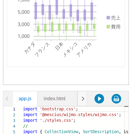
app.js
index.html
data.js
styles.css
import
'bootstrap.css'
;
1
import
'@mescius/wijmo.styles/wijmo.css'
;
2
import
'./styles.css'
;
3
//
4
import
{
CollectionView
,
SortDescription
, isA
5