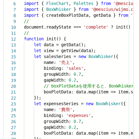
import
{
FlexChart
,
Palettes
}
from
'@mescius/
6
import
{
BoxWhisker
}
from
'@mescius/wijmo.cha
7
import
{ createBoxPlotData, getData }
from
'./
8
//
9
document.readyState ===
'complete'
? init() : w
10
//
11
function
init() {
12
let
data = getData();
13
let
view = getView(data);
14
let
salesSeries =
new
BoxWhisker
({
15
name:
'売上'
,
16
binding:
'sales'
,
17
groupWidth:
0.7
,
18
gapWidth:
0.2
,
19
//
boxPlotDataを使用すると、BoxWh
20
boxPlotData: data.map(item => item.sal
21
});
22
let
expensesSeries =
new
BoxWhisker
({
23
name:
'費用'
,
24
binding:
'expenses'
,
25
groupWidth:
0.7
,
26
gapWidth:
0.2
,
27
boxPlotData: data.map(item => item.exp
28