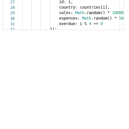
id: i,
27
country: countries[i],
28
sales:
Math
.random() *
10000
,
29
expenses:
Math
.random() *
5000
30
overdue: i %
4
==
0
31
});
32