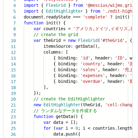
import
{
FlexGrid
}
from
'@mescius/wijmo.grid'
4
import
{
EditHighlighter
}
from
'./edit-highli
5
document.readyState ===
'complete'
? init() : w
6
function
init() {
7
var
countries =
'アメリカ,ドイツ,イギリス,日
8
// create the grid
9
var
theGrid =
new
FlexGrid
(
'#theGrid'
, {
10
itemsSource: getData(),
11
columns: [
12
{ binding:
'id'
, header:
'ID'
, wi
13
{ binding:
'country'
, header:
'国'
14
{ binding:
'sales'
, header:
'売上'
15
{ binding:
'expenses'
, header:
'費
16
{ binding:
'overdue'
, header:
'期
17
],
18
});
19
// create the EditHighlighter
20
new
EditHighlighter
(theGrid,
'cell-changed
21
// ランダムなデータを作成する
22
function
getData() {
23
var
data = [];
24
for
(
var
i =
0
; i < countries.length; 
25
data.push({
26