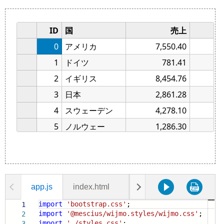
app.js
index.html
styles.css
edit-highlig
import
'bootstrap.css'
;
1
import
'@mescius/wijmo.styles/wijmo.css'
;
2
import
'./styles.css'
;
3