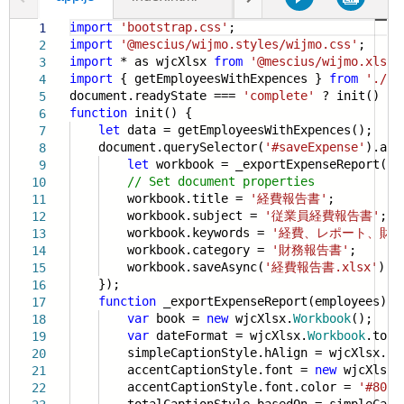
import
'bootstrap.css'
;
1
import
'@mescius/wijmo.styles/wijmo.css'
;
2
import
* as wjcXlsx
from
'@mescius/wijmo.xlsx'
3
import
{ getEmployeesWithExpences }
from
'./da
4
document.readyState ===
'complete'
? init() : w
5
function
init() {
6
let
data = getEmployeesWithExpences();
7
document.querySelector(
'#saveExpense'
).add
8
let
workbook = _exportExpenseReport(da
9
// Set document properties
10
workbook.title =
'経費報告書'
;
11
workbook.subject =
'従業員経費報告書'
;
12
workbook.keywords =
'経費、レポート、財務
13
workbook.category =
'財務報告書'
;
14
workbook.saveAsync(
'経費報告書.xlsx'
);
15
});
16
function
_exportExpenseReport(employees) {
17
var
book =
new
wjcXlsx.
Workbook
();
18
var
dateFormat = wjcXlsx.
Workbook
.toXl
19
simpleCaptionStyle.hAlign = wjcXlsx.
HA
20
accentCaptionStyle.font =
new
wjcXlsx.
21
accentCaptionStyle.font.color =
'#8080
22