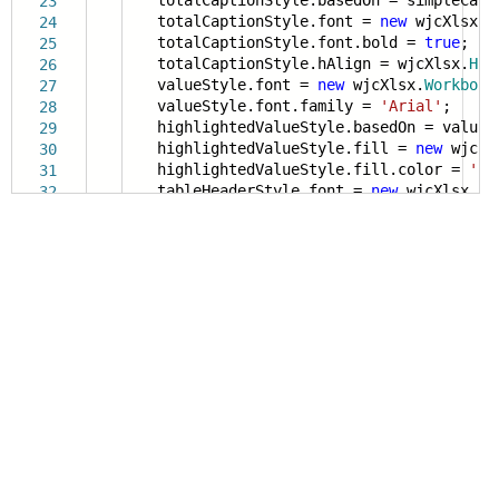
totalCaptionStyle.basedOn = simpleCapt
23
totalCaptionStyle.font =
new
wjcXlsx.
W
24
totalCaptionStyle.font.bold =
true
;
25
totalCaptionStyle.hAlign = wjcXlsx.
HAl
26
valueStyle.font =
new
wjcXlsx.
Workbook
27
valueStyle.font.family =
'Arial'
;
28
highlightedValueStyle.basedOn = valueS
29
highlightedValueStyle.fill =
new
wjcXl
30
highlightedValueStyle.fill.color =
'#e
31
tableHeaderStyle.font =
new
wjcXlsx.
Wo
32