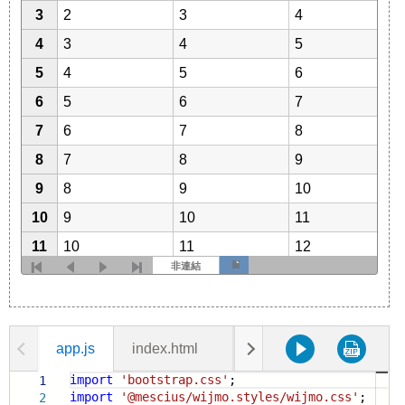
app.js
index.html
styles.css
import
'bootstrap.css'
;
1
import
'@mescius/wijmo.styles/wijmo.css'
;
2