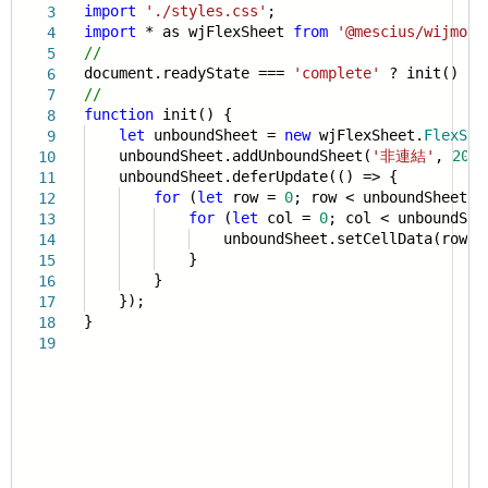
import
'./styles.css'
;
3
import
* as wjFlexSheet
from
'@mescius/wijmo.g
4
//
5
document.readyState ===
'complete'
? init() : w
6
//
7
function
init() {
8
let
unboundSheet =
new
wjFlexSheet.
FlexShe
9
unboundSheet.addUnboundSheet(
'非連結'
,
20
,
10
unboundSheet.deferUpdate(() => {
11
for
(
let
row =
0
; row < unboundSheet.r
12
for
(
let
col =
0
; col < unboundShe
13
unboundSheet.setCellData(row, c
14
}
15
}
16
});
17
}
18
19