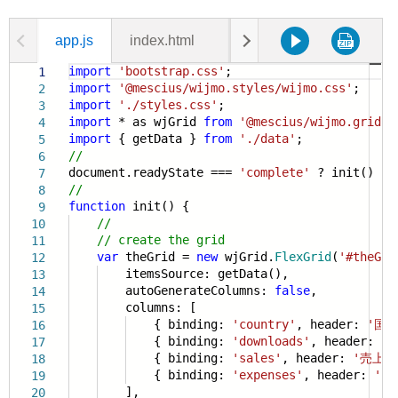
app.js
index.html
data.js
styles.css
import
'bootstrap.css'
;
1
import
'@mescius/wijmo.styles/wijmo.css'
;
2
import
'./styles.css'
;
3
import
* as wjGrid
from
'@mescius/wijmo.grid'
;
4
import
{ getData }
from
'./data'
;
5
//
6
document.readyState ===
'complete'
? init() : w
7
//
8
function
init() {
9
//
10
// create the grid
11
var
theGrid =
new
wjGrid.
FlexGrid
(
'#theGri
12
itemsSource: getData(),
13
autoGenerateColumns:
false
,
14
columns: [
15
{ binding:
'country'
, header:
'国'
16
{ binding:
'downloads'
, header:
'D
17
{ binding:
'sales'
, header:
'売上'
18
{ binding:
'expenses'
, header:
'費
19
],
20