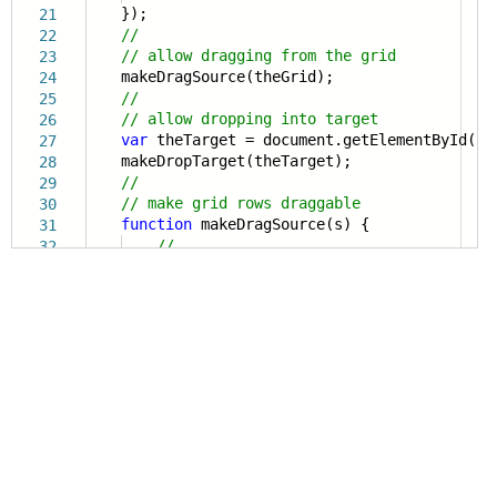
});
21
//
22
// allow dragging from the grid
23
makeDragSource(theGrid);
24
//
25
// allow dropping into target
26
var
theTarget = document.getElementById(
't
27
makeDropTarget(theTarget);
28
//
29
// make grid rows draggable
30
function
makeDragSource(s) {
31
//
32