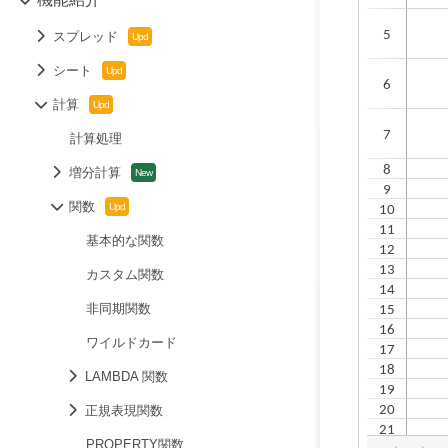
スプレッド
シート
計算
計算処理
増分計算
関数
基本的な関数
カスタム関数
非同期関数
ワイルドカード
LAMBDA 関数
正規表現関数
PROPERTY関数