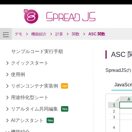
デモ
機能紹介
計算
関数
ASC 関数
サンプルコード実行手順
ASC 
クイックスタート
SpreadJS
使用例
JavaScri
リボンコンテナ実装例
用途特化型シート
リアルタイム共同編集
AIアシスタント
機能紹介