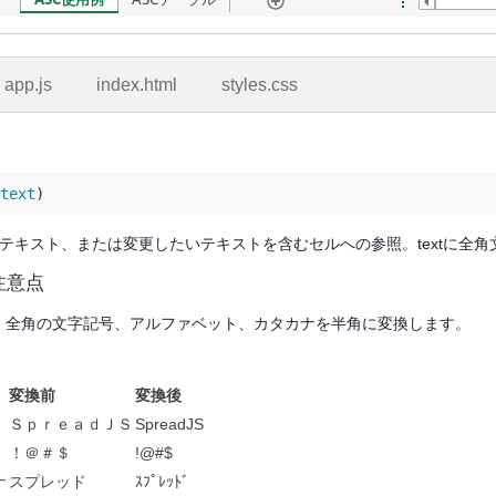
app.js
index.html
styles.css
text
 (必須) テキスト、または変更したいテキストを含むセルへの参照。text
注意点
は、全角の文字記号、アルファベット、カタカナを半角に変換します。
変換前
変換後
ＳｐｒｅａｄＪＳ
SpreadJS
！＠＃＄
!@#$
ナ
スプレッド
ｽﾌﾟﾚｯﾄﾞ