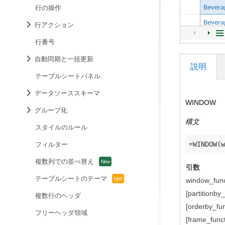
行の操作
行アクション
行番号
自動同期と一括更新
説明
テーブルシートパネル
データソーススキーマ
WINDOW
グループ化
構文
スタイルのルール
フィルター
複数列での並べ替え
引数
テーブルシートのテーマ
window_func
[partitionby_
複数行のヘッダ
[orderby_fun
フリーヘッダ領域
[frame_funct