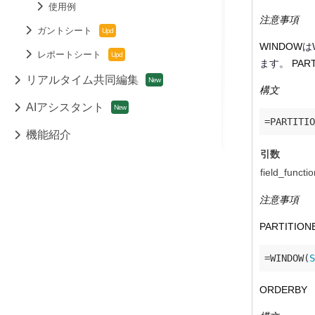
使用例
注意事項
ガントシート
WINDOW
は
レポートシート
ます。
PAR
リアルタイム共同編集
構文
AIアシスタント
機能紹介
引数
field_functio
注意事項
PARTITION
=WINDOW(
S
ORDERBY