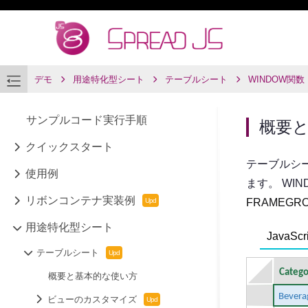
デモ
用途特化型シート
テーブルシート
WINDOW関数
サンプルコード実行手順
概要
クイックスタート
テーブルシ
使用例
ます。 WI
リボンコンテナ実装例
FRAMEGR
用途特化型シート
JavaScri
テーブルシート
概要と基本的な使い方
ビューのカスタマイズ