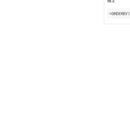
構文
引数
field_functio
引数
field_functio
注意事項
ORDERBY
を設定する
ORDERASC