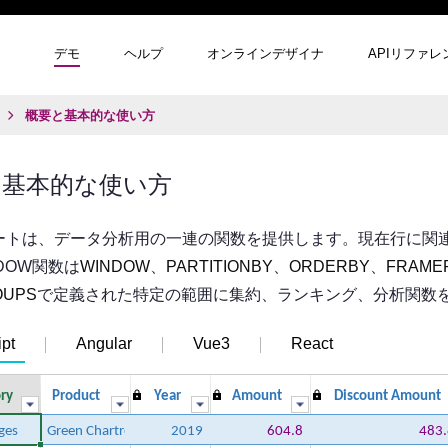
デモ
ヘルプ
オンラインデザイナ
APIリファレ
概要と基本的な使い方
と基本的な使い方
ートは、データ分析用の一連の関数を提供します。現在行に関
NDOW関数は
WINDOW
、
PARTITIONBY
、
ORDERBY
、
FRAME
OUPS
で定義された特定の範囲に集約、ランキング、分析関数
pt
Angular
Vue3
React