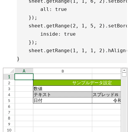
    sheet.getRange(1, 1, 6, 2).setBorde
        all: true

    });

    sheet.getRange(2, 1, 5, 2).setBorde
        inside: true

    });

    sheet.getRange(1, 1, 1, 2).hAlign(G
}