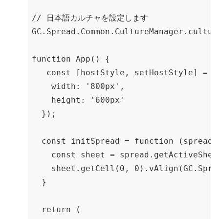
// 日本語カルチャを設定します

GC.Spread.Common.CultureManager.culture
function App() {

   const [hostStyle, setHostStyle] = us
    width: '800px',

    height: '600px'

  });

  const initSpread = function (spread:
    const sheet = spread.getActiveSheet
    sheet.getCell(0, 0).vAlign(GC.Spr
  }

  return (
