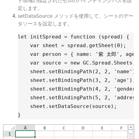
ト領域の指定されたセルのバインディングパスを設
定します。
setDataSource メソッドを使用して、シートのデー
タソースを設定します。
let initSpread = function (spread) {

    var sheet = spread.getSheet(0);

    var person = { name: '紫 太郎', age: 
    var source = new GC.Spread.Sheets.B
    sheet.setBindingPath(2, 2, 'name');

    sheet.setBindingPath(3, 2, 'age');

    sheet.setBindingPath(4, 2, 'gender')
    sheet.setBindingPath(5, 2, 'address
    sheet.setDataSource(source);

}