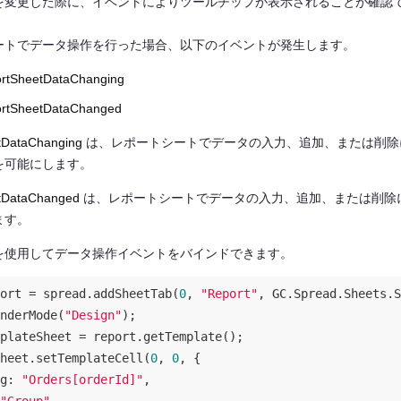
を変更した際に、イベントによりツールチップが表示されることが確認
ートでデータ操作を行った場合、以下のイベントが発生します。
rtSheetDataChanging
rtSheetDataChanged
tDataChanging
は、レポートシートでデータの入力、追加、または削除
を可能にします。
tDataChanged
は、レポートシートでデータの入力、追加、または削除
ます。
を使用してデータ操作イベントをバインドできます。
ort = spread.addSheetTab(
0
, 
"Report"
, GC.Spread.Sheets.S
nderMode(
"Design"
plateSheet = report.getTemplate();

heet.setTemplateCell(
0
, 
0
, {

g
: 
"Orders[orderId]"
,
