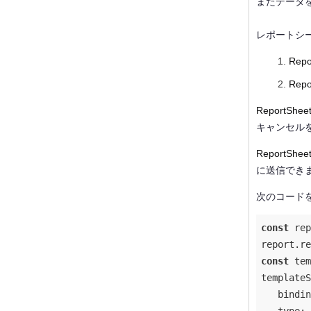
またデータ
レポートシ
Repo
Repo
ReportShee
キャンセル
ReportShee
に送信でき
次のコード
const
 rep
report.re
const
 tem
templateS
bindin