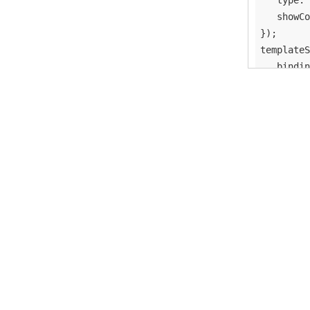
type
: 
showCo
});

templateS
bindin
type
: 
});

templateS
name
: 
tableN
fields
       { 
       { 
   ],

includ
skipRe
} ]);

report.bi