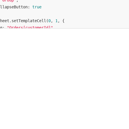
"Group"
,

llapseButton
: 
true
heet.setTemplateCell(
0
, 
1
, {

g
: 
"Orders[customerId]"
,

"Group"
,

heet.setDataEntrySetting([ {

"更新ルール 1"
,

ame
: 
"Orders"
,

: [

dbColumnName
: 
"orderId"
, 
formula
: 
"A1"
, 
isPrimary
: 
true
 
dbColumnName
: 
"customerId"
, 
formula
: 
"B1"
 },

eUnmodified
: 
false
,

cordWithEmptyValue
: 
false
nd(GC.Spread.Sheets.Events.ReportSheetDataChanging, 
(
eve