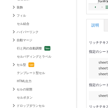
装飾
フィル
セル結合
説明
ハイパーリンク
自動マージ
リッチテキ
行と列の自動調整
指定のシー
セルパディングとラベル
    sheet
セル型
    sheet
テンプレート型セル
    sheet
HTML出力
指定のシー
セルの状態
    sheet
セルボタン
ドロップダウンセル
リッチテキ