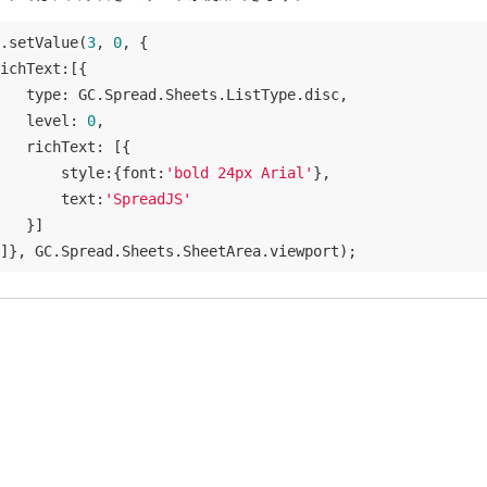
.setValue(
3
, 
0
, {

ichText
:[{

type
: GC.Spread.Sheets.ListType.disc,

level
: 
0
,

richText
: [{

style
:{
font
:
'bold 24px Arial'
},

text
:
'SpreadJS'
   }]
