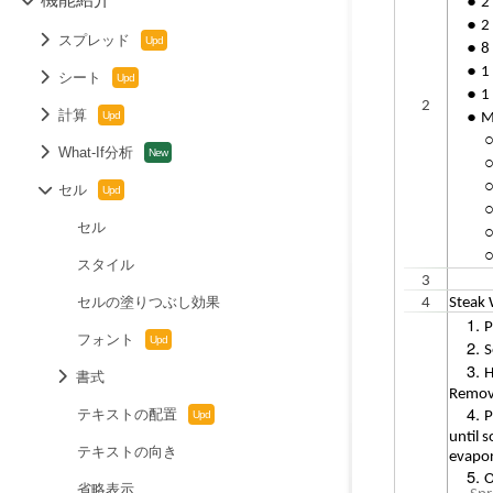
スプレッド
シート
計算
What-If分析
セル
セル
スタイル
セルの塗りつぶし効果
フォント
書式
テキストの配置
テキストの向き
省略表示