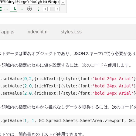
app.js
index.html
styles.css
ストデータは匿名オブジェクトであり、JSONスキーマに従う必要があ
ト領域内の指定のセルに値を設定するには、次のコードを使用します。
.setValue(
0
,
2
,{
richText
:[{
style
:{
font
:
'bold 24px Arial'
}
.setValue(
2
,
0
,{
richText
:[{
style
:{
font
:
'bold 24px Arial'
}
.setValue(
2
,
0
,{
richText
:[{
style
:{
font
:
'bold 24px Arial'
}
ト領域内の指定のセルから書式なしデータを取得するには、次のコード
.getValue(
1
, 
1
ストでは、箇条書きのリストが使用できます。