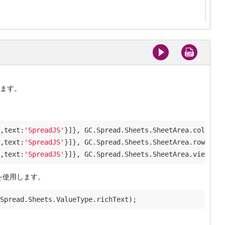
ります。
,
text
:
'SpreadJS'
}]}, GC.Spread.Sheets.SheetArea.colHeade
,
text
:
'SpreadJS'
}]}, GC.Spread.Sheets.SheetArea.rowHeade
,
text
:
'SpreadJS'
を使用します。