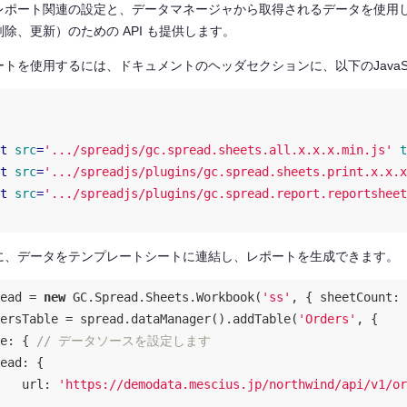
レポート関連の設定と、データマネージャから取得されるデータを使用
除、更新）のための API も提供します。
トを使用するには、ドキュメントのヘッダセクションに、以下のJavaSc
t
src
=
'.../spreadjs/gc.spread.sheets.all.x.x.x.min.js'
t
t
src
=
'.../spreadjs/plugins/gc.spread.sheets.print.x.x.x
t
src
=
'.../spreadjs/plugins/gc.spread.report.reportsheet
に、データをテンプレートシートに連結し、レポートを生成できます。
ead = 
new
 GC.Spread.Sheets.Workbook(
'ss'
, { 
sheetCount
: 
ersTable = spread.dataManager().addTable(
'Orders'
, {

e
: { 
// データソースを設定します
ead
: {

url
: 
'https://demodata.mescius.jp/northwind/api/v1/or